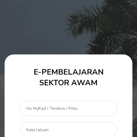
Langkau ke kandungan utama
E-PEMBELAJARAN
Langkau untuk mencipta akaun baru
SEKTOR AWAM
No MyKad / Tentera / Polis
Kata laluan