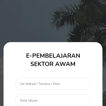
Langkau ke kandungan utama
E-PEMBELAJARAN
Langkau untuk mencipta akaun baru
SEKTOR AWAM
No MyKad / Tentera / Polis
Kata laluan