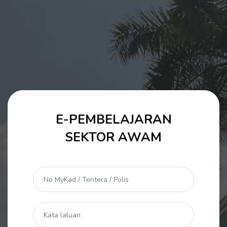
Langkau ke kandungan utama
E-PEMBELAJARAN
Langkau untuk mencipta akaun baru
SEKTOR AWAM
No MyKad / Tentera / Polis
Kata laluan