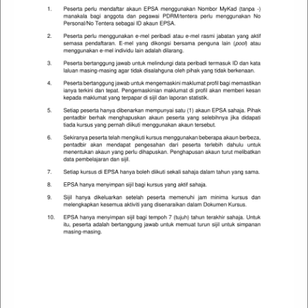
Langkau ModernLMS About (Text with Image)
Dapatkan Manual Pengguna
Anda
Manual Pengguna yang mengandungi semua
maklumat penting untuk pengguna
menggunakan sepenuhnya Sistem EPSA
baharu. Manual ini termasuk penerangan
tentang fungsi dan keupayaan sistem,
alternatif operasi mod dan prosedur langkah
demi langkah untuk akses dan penggunaan
sistem.
Muat Turun