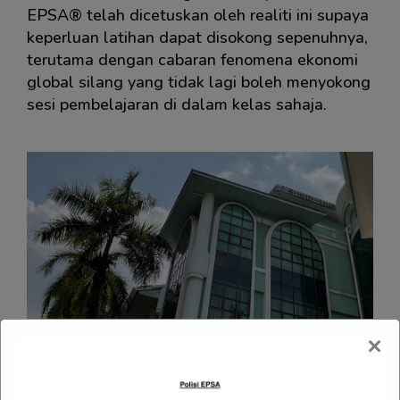
EPSA® telah dicetuskan oleh realiti ini supaya
keperluan latihan dapat disokong sepenuhnya,
terutama dengan cabaran fenomena ekonomi
global silang yang tidak lagi boleh menyokong
sesi pembelajaran di dalam kelas sahaja.
×