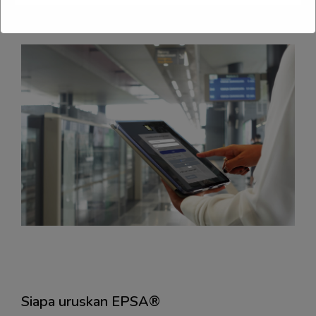
Langkau ModernLMS About (Text 2 Columns)
Siapa uruskan EPSA®