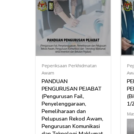
Peperiksaan Perkhidmatan
Pep
Awam
Aw
PANDUAN
PE
PENGURUSAN PEJABAT
PE
(Pengurusan Fail,
(Bi
Penyelenggaraan,
1/
Pemeliharaan dan
Mas
Pelupusan Rekod Awam,
Pengurusan Komunikasi
dan Teknologi Maklumat