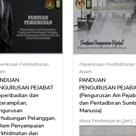
eriksaan Perkhidmatan
Peperiksaan Perkhidmatan
am
Awam
ANDUAN
PANDUAN
NGURUSAN PEJABAT
PENGURUSAN PEJAB
eperibadian dan
(Pengurusan Am Pejab
terampilan,
dan Pentadbiran Sumb
ngurusan
Manusia)
rhubungan Pelanggan,
Masa Pembelajaran [Jam]: 
stem Penyampaian
rkhidmatan dan