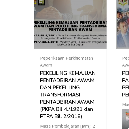
Peperiksaan Perkhidmatan
Pep
Awam
Aw
PEKELILING KEMAJUAN
PE
PENTADBIRAN AWAM
PA
DAN PEKELILING
P
TRANSFORMASI
PE
PENTADBIRAN AWAM
Mas
(PKPA Bil 4./1991 dan
PTPA Bil. 2/2018)
Masa Pembelajaran [Jam]: 2