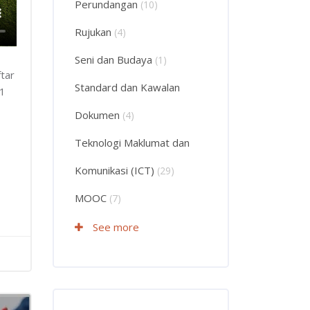
Perundangan
(10)
Rujukan
(4)
Seni dan Budaya
(1)
tar
Standard dan Kawalan
41
Dokumen
(4)
Teknologi Maklumat dan
Komunikasi (ICT)
(29)
MOOC
(7)
See more
Langkau Course Filter (Rating)