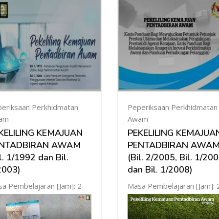
eriksaan Perkhidmatan
Peperiksaan Perkhidmatan
am
Awam
KELILING KEMAJUAN
PEKELILING KEMAJUA
NTADBIRAN AWAM
PENTADBIRAN AWA
l. 1/1992 dan Bil.
(Bil. 2/2005, Bil. 1/20
2003)
dan Bil. 1/2008)
a Pembelajaran [Jam]: 2
Masa Pembelajaran [Jam]: 