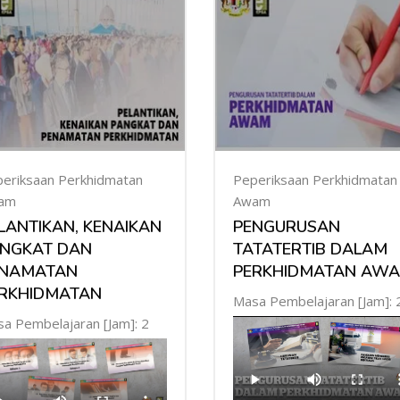
eriksaan Perkhidmatan
Peperiksaan Perkhidmatan
am
Awam
LANTIKAN, KENAIKAN
PENGURUSAN
NGKAT DAN
TATATERTIB DALAM
ENAMATAN
PERKHIDMATAN AW
RKHIDMATAN
Masa Pembelajaran [Jam]: 
a Pembelajaran [Jam]: 2