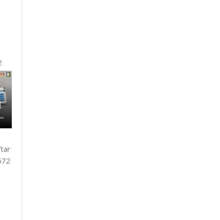
2
tar
672