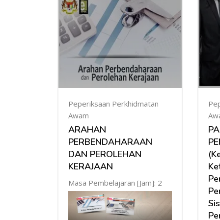
Peperiksaan Perkhidmatan
Pep
Awam
Aw
ARAHAN
P
PERBENDAHARAAN
PE
DAN PEROLEHAN
(K
KERAJAAN
Ke
Pe
Masa Pembelajaran [Jam]: 2
Pe
Si
Pe