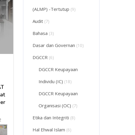
(ALMP) -Tertutup
(9)
Audit
(7)
Bahasa
(3)
Dasar dan Governan
(10)
DGCCR
(6)
DGCCR Keupayaan
Individu (IC)
(18)
AT
DGCCR Keupayaan
at
er
Organisasi (OC)
(7)
Etika dan Integriti
(8)
2
Hal Ehwal Islam
(6)