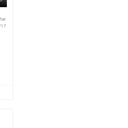
tar
717