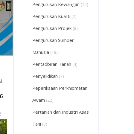
Pengurusan Kewangan
(10)
Pengurusan Kualiti
(2)
Pengurusan Projek
(8)
Pengurusan Sumber
Manusia
(18)
Pentadbiran Tanah
(4)
Penyelidikan
(7)
N
Peperiksaan Perkhidmatan
M
06
Awam
(22)
Pertanian dan Industri Asas
2
Tani
(3)