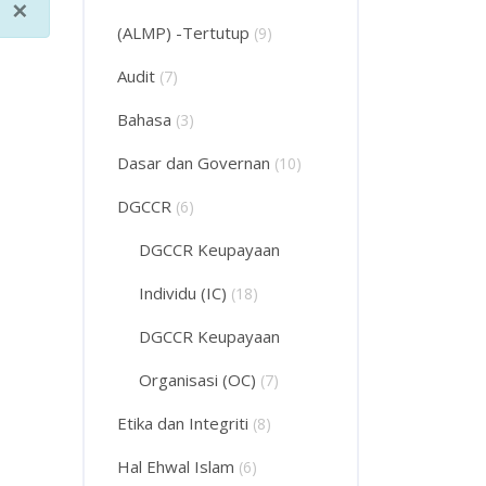
×
(ALMP) -Tertutup
(9)
Audit
(7)
Bahasa
(3)
Dasar dan Governan
(10)
DGCCR
(6)
DGCCR Keupayaan
Individu (IC)
(18)
DGCCR Keupayaan
Organisasi (OC)
(7)
Etika dan Integriti
(8)
Hal Ehwal Islam
(6)