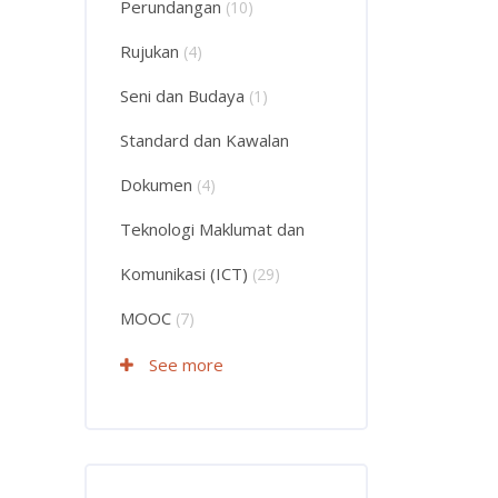
Perundangan
(10)
Rujukan
(4)
Seni dan Budaya
(1)
Standard dan Kawalan
Dokumen
(4)
Teknologi Maklumat dan
Komunikasi (ICT)
(29)
MOOC
(7)
See more
Langkau Course Filter (Rating)