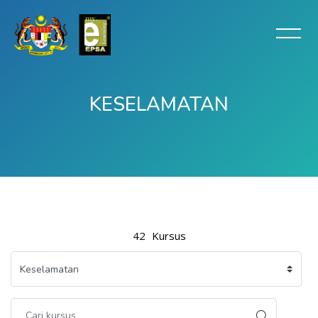
KESELAMATAN
Langkau ke kandungan utama
42
Kursus