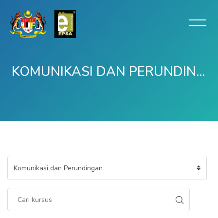
KOMUNIKASI DAN PERUNDINGAN
Langkau ke kandungan utama