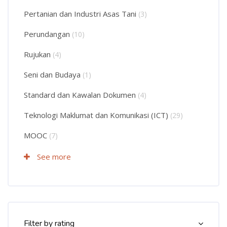
Pertanian dan Industri Asas Tani
(3)
Perundangan
(10)
Rujukan
(4)
Seni dan Budaya
(1)
Standard dan Kawalan Dokumen
(4)
Teknologi Maklumat dan Komunikasi (ICT)
(29)
MOOC
(7)
See more
Langkau Course Filter (Rating)
Filter by rating