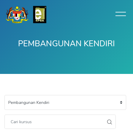
PEMBANGUNAN KENDIRI
Langkau ke kandungan utama