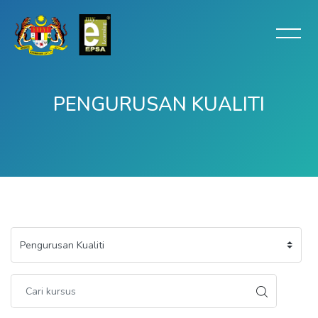
PENGURUSAN KUALITI
Langkau ke kandungan utama