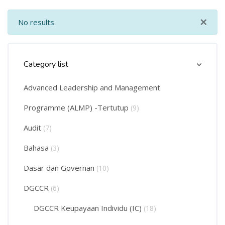
×
No results
Skip Course Categories List
Category list
Advanced Leadership and Management
Programme (ALMP) -Tertutup
(9)
Audit
(7)
Bahasa
(3)
Dasar dan Governan
(10)
DGCCR
(6)
DGCCR Keupayaan Individu (IC)
(18)