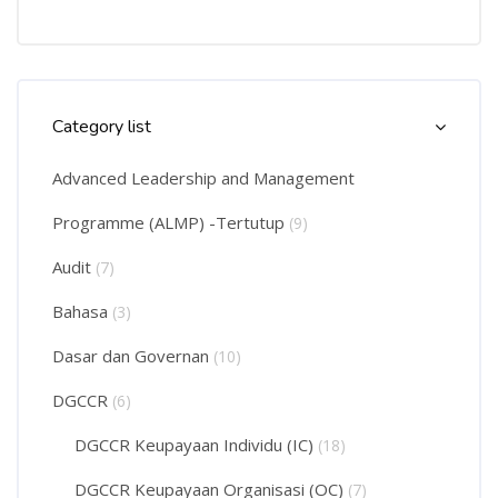
Skip Course Categories List
Category list
Advanced Leadership and Management
Programme (ALMP) -Tertutup
(9)
Audit
(7)
Bahasa
(3)
Dasar dan Governan
(10)
DGCCR
(6)
DGCCR Keupayaan Individu (IC)
(18)
DGCCR Keupayaan Organisasi (OC)
(7)